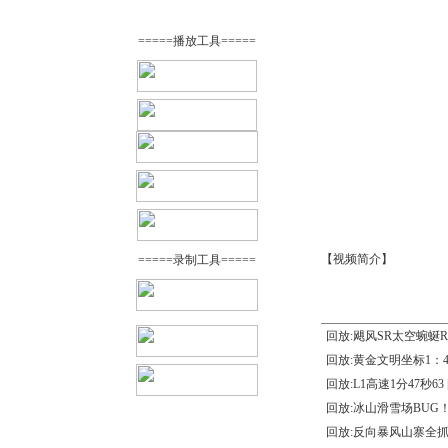
=====播放工具=====
【视频简介】
=====录制工具=====
回放:飓风SR太空蜿蜒R
回放:黄金文明坐标1：4
回放:L1高速1分47秒63
回放:冰山滑雪场BUG
回放:反向暴风山寨全抓