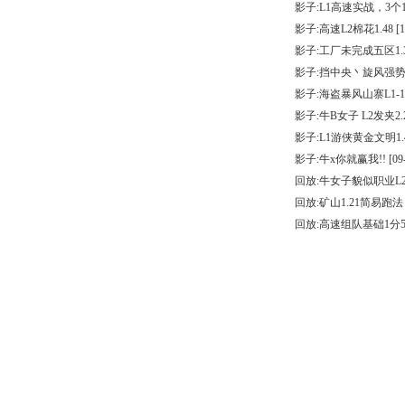
影子:L1高速实战，3个1
影子:高速L2棉花1.48
[1
影子:工厂未完成五区1.
影子:挡中央丶旋风强
影子:海盗暴风山寨L1-1
影子:牛B女子 L2发夹2.
影子:L1游侠黄金文明1.
影子:牛x你就赢我!!
[09
回放:牛女子貌似职业L2
回放:矿山1.21简易跑法
回放:高速组队基础1分5