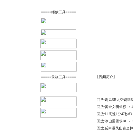
=====播放工具=====
【视频简介】
=====录制工具=====
回放:飓风SR太空蜿蜒R
回放:黄金文明坐标1：4
回放:L1高速1分47秒63
回放:冰山滑雪场BUG
回放:反向暴风山寨全抓