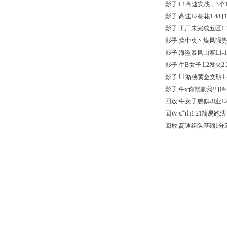
影子:L1高速实战，3个1
影子:高速L2棉花1.48
[1
影子:工厂未完成五区1.
影子:挡中央丶旋风强
影子:海盗暴风山寨L1-1
影子:牛B女子 L2发夹2.
影子:L1游侠黄金文明1.
影子:牛x你就赢我!!
[09
回放:牛女子貌似职业L2
回放:矿山1.21简易跑法
回放:高速组队基础1分5