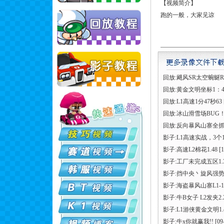
【视频简介】
跑的一般，大家见谅
回放:飓风SR太空蜿蜒R
回放:黄金文明坐标1：4
回放:L1高速1分47秒63
回放:冰山滑雪场BUG
回放:反向暴风山寨全抓
影子:L1高速实战，3个1
影子:高速L2棉花1.48
[1
影子:工厂未完成五区1.
影子:挡中央丶旋风强
影子:海盗暴风山寨L1-1
影子:牛B女子 L2发夹2.
影子:L1游侠黄金文明1.
影子:牛x你就赢我!!
[09