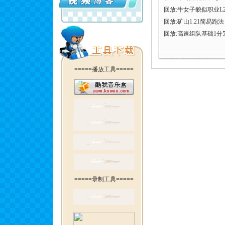
回放:牛女子貌似职业L2
回放:矿山1.21简易跑法
回放:高速组队基础1分5
=====播放工具=====
=====录制工具=====