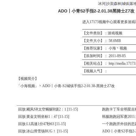
冰河
|
沙漠
|
森林
|
城镇
|
墓
ADO丨小青S2手指2-2.01.38黑骑士Z7改
进入17173视频中心观看更多游戏
【文件类别】：游戏视频
【文件大小】： 58.6MB
【推荐玩家】： 小海丶视频
【添加时间】： 2011-09-05
【相关站点】：
http://media.1717
【视频人气】：
【视频简介】
「小海视频」丶ADO丨小青-S2城镇手指2-2.01.38-黑骑士Z7改
回放:飓风SR太空蜿蜒R级2：1
[11-15]
跑跑卡丁车全明星吉
回放:黄金文明坐标1：47
[11-15]
韩服跑跑冠军赛2011.9
回放:L1高速1分47秒63
[11-15]
一个跑跑开外挂的悲
回放:冰山滑雪场BUG！
[11-15]
ADO丨小青S2手指2-2