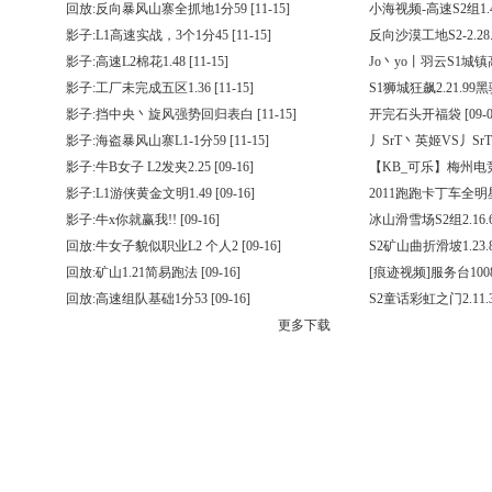
回放:反向暴风山寨全抓地1分59
[11-15]
小海视频-高速S2组1.4
影子:L1高速实战，3个1分45
[11-15]
反向沙漠工地S2-2.28.
影子:高速L2棉花1.48
[11-15]
Jo丶yo丨羽云S1城
影子:工厂未完成五区1.36
[11-15]
S1狮城狂飙2.21.99
影子:挡中央丶旋风强势回归表白
[11-15]
开完石头开福袋
[09-0
影子:海盗暴风山寨L1-1分59
[11-15]
丿SrT丶英姬VS丿Sr
影子:牛B女子 L2发夹2.25
[09-16]
【KB_可乐】梅州电竞
影子:L1游侠黄金文明1.49
[09-16]
2011跑跑卡丁车全
影子:牛x你就赢我!!
[09-16]
冰山滑雪场S2组2.16.
回放:牛女子貌似职业L2 个人2
[09-16]
S2矿山曲折滑坡1.23.8
回放:矿山1.21简易跑法
[09-16]
[痕迹视频]服务台100
回放:高速组队基础1分53
[09-16]
S2童话彩虹之门2.11.
更多下载