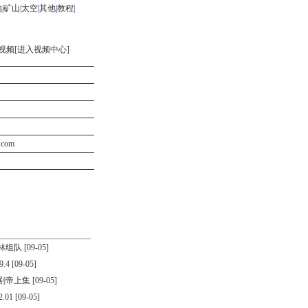
地
|
矿山
|
太空
|
其他
|
教程
|
视频[
进入视频中心
]
3.com
林组队
[09-05]
.4
[09-05]
剧帝上集
[09-05]
.01
[09-05]