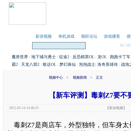
首页
新游视频
单机游戏
视听论坛
游戏播客
搜
热门搜
魔兽世界
|
地下城与勇士
|
征途2
|
反恐精英OL
|
龙OL
|
跑跑卡丁车
霸2
|
天龙八部2
|
敢达OL
|
梦幻诛仙
|
泡泡战士
|
洛奇英雄传
|
战地
视频中心
> 视频新闻 > 正文
【新车评测】毒刺Z7要不
2012-05-14 14:40:23
【
新游视频
】
毒刺Z7是商店车，外型独特，但车身太