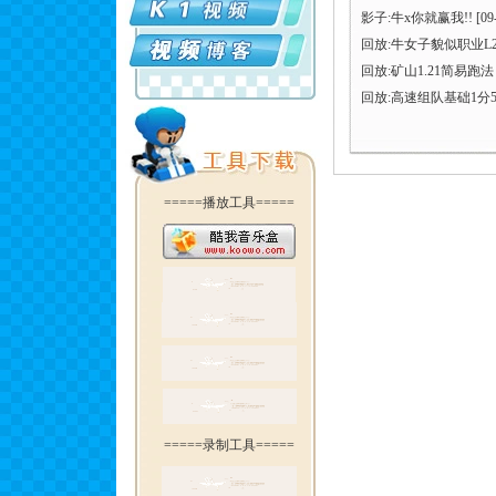
影子:牛x你就赢我!!
[09
回放:牛女子貌似职业L2
回放:矿山1.21简易跑法
回放:高速组队基础1分5
=====播放工具=====
=====录制工具=====