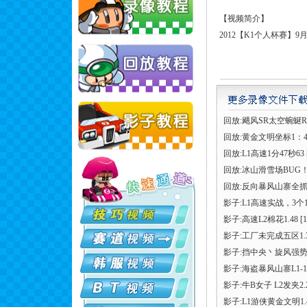
【视频简介】
2012【K1个人杯赛】
回放:飓风SR太空蜿蜒R
回放:黄金文明坐标1：4
回放:L1高速1分47秒63
回放:冰山滑雪场BUG
回放:反向暴风山寨全抓
影子:L1高速实战，3个1
影子:高速L2棉花1.48
[1
影子:工厂未完成五区1.
影子:挡中央丶旋风强
影子:海盗暴风山寨L1-1
影子:牛B女子 L2发夹2.
影子:L1游侠黄金文明1.