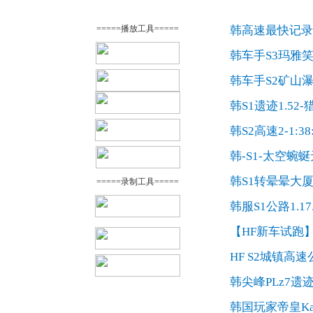
韩高速最快记录1
=====播放工具=====
韩车手S3玛雅笑
韩车手S2矿山瀑
韩S1遗迹1.52
韩S2高速2-1:3
韩-S1-太空蜿蜒
韩S1转晕晕大厦1
=====录制工具=====
韩服S1公路1.17
【HF新车试跑】
HF S2城镇高速公
韩尖峰PLz7遗迹2-
韩国玩家帝皇Kar