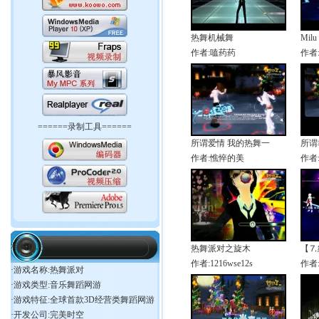
热舞机械舞
Milu
作者:嗑药药
作者
======录制工具======
所谓爱情 我的热舞一
所谓
作者:憔悴的美
作者
相关信息
热舞派对之旋木
【⒎
作者:1216wse12s
作者
·游戏名称:热舞派对
·游戏类型:音乐舞蹈网游
·游戏特征:全球首款3D经营类舞蹈网游
·开发公司:完美时空