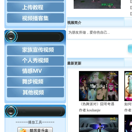
【
【
【
视频简介
为朋友所做，爱你伤自己...
视频分类
最新更新
《热舞派对》囧哥奇遇
如何
作者:koulianjie
作者
视频工具下载
======播放工具======