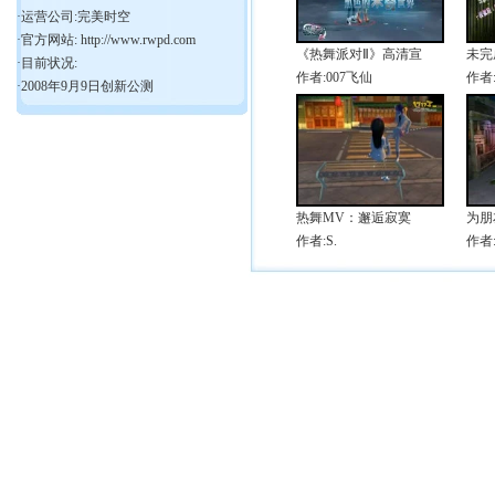
·运营公司:完美时空
·官方网站:
http://www.rwpd.com
《热舞派对Ⅱ》高清宣
未完
·目前状况:
作者:007飞仙
作者:s
·2008年9月9日创新公测
热舞MV：邂逅寂寞
为朋
作者:S.
作者