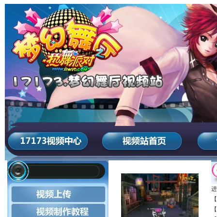
快速通道
进
【
【