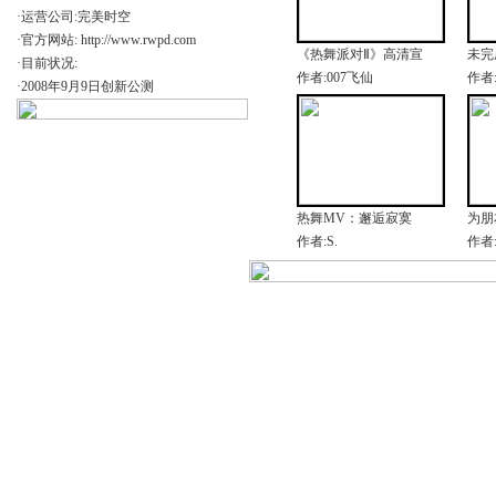
·运营公司:完美时空
·官方网站:
http://www.rwpd.com
《热舞派对Ⅱ》高清宣
未完
·目前状况:
作者:007飞仙
作者:s
·2008年9月9日创新公测
热舞MV：邂逅寂寞
为朋
作者:S.
作者