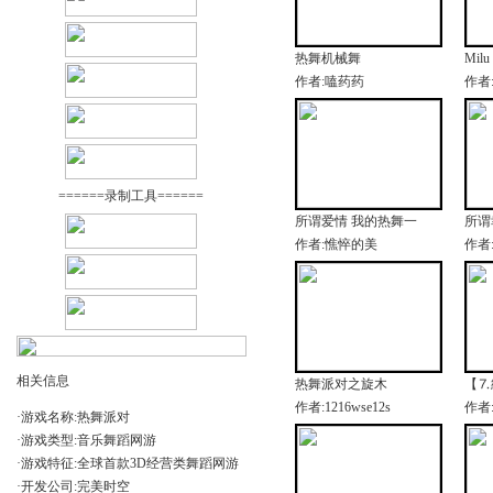
热舞机械舞
Milu
作者:嗑药药
作者
======录制工具======
所谓爱情 我的热舞一
所谓
作者:憔悴的美
作者
相关信息
热舞派对之旋木
【⒎
作者:1216wse12s
作者
·游戏名称:热舞派对
·游戏类型:音乐舞蹈网游
·游戏特征:全球首款3D经营类舞蹈网游
·开发公司:完美时空