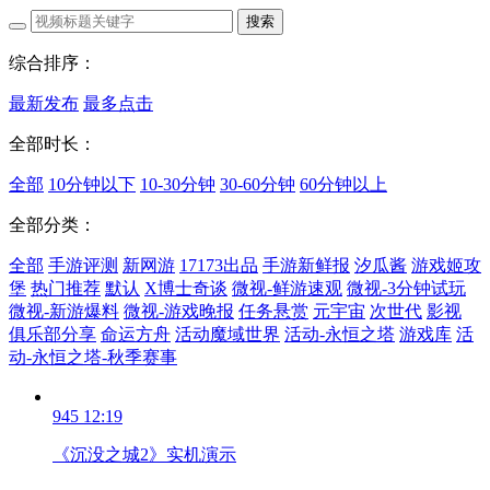
搜索
综合排序：
最新发布
最多点击
全部时长：
全部
10分钟以下
10-30分钟
30-60分钟
60分钟以上
全部分类：
全部
手游评测
新网游
17173出品
手游新鲜报
汐瓜酱
游戏姬攻
堡
热门推荐
默认
X博士奇谈
微视-鲜游速观
微视-3分钟试玩
微视-新游爆料
微视-游戏晚报
任务悬赏
元宇宙
次世代
影视
俱乐部分享
命运方舟
活动魔域世界
活动-永恒之塔
游戏库
活
动-永恒之塔-秋季赛事
945
12:19
《沉没之城2》实机演示