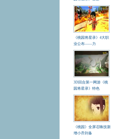
《桃园将星录》4大职
业公布——力
3D回合第一网游《桃
园将星录》特色
《桃园》全屏召唤技新
增小乔刘备