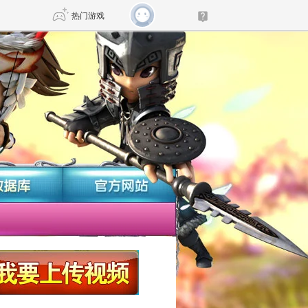
热门游戏
DNF
传奇4
剑网3旗舰版
新天龙八部
自由
诛仙世界
新仙侠5