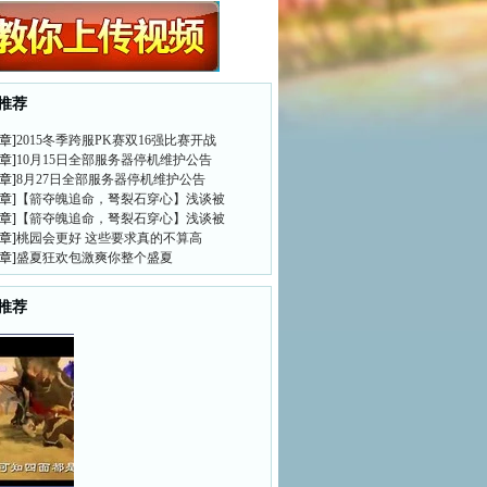
推荐
章]
2015冬季跨服PK赛双16强比赛开战
章]
10月15日全部服务器停机维护公告
章]
8月27日全部服务器停机维护公告
章]
【箭夺魄追命，弩裂石穿心】浅谈被
章]
【箭夺魄追命，弩裂石穿心】浅谈被
章]
桃园会更好 这些要求真的不算高
章]
盛夏狂欢包激爽你整个盛夏
推荐