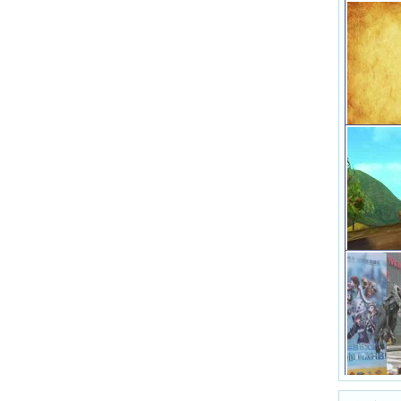
《桃园》同
手汪苏泷加
《桃园》全
增小乔刘备
浪味仙201
《桃园》为
《桃园》祝大