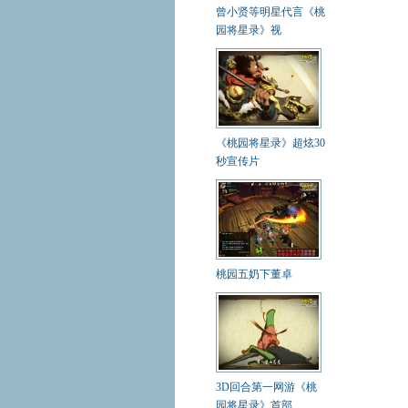
曾小贤等明星代言《桃
园将星录》视
《桃园将星录》超炫30
秒宣传片
桃园五奶下董卓
3D回合第一网游《桃
园将星录》首部