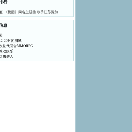
排行
频] 《桃园》同名主题曲 歌手汪苏泷加
信息
园
2-29封闭测试
次世代回合MMORPG
冰动娱乐
点击进入