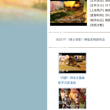
[文件类型]: 
[文件大小]: 19.
[上传用户]: 榕
[更新时间]: 2012
[相关站点]:
桃
[浏览次数]:
职业视频
任务副本
桃园MV《骑士背影》稀饭卖萌团作品
剧情视频
PK视频
帮会视频
游戏动画
《桃园》同名主题曲
视频播客
歌手汪苏泷加
制作交流
如何上传
上传视频