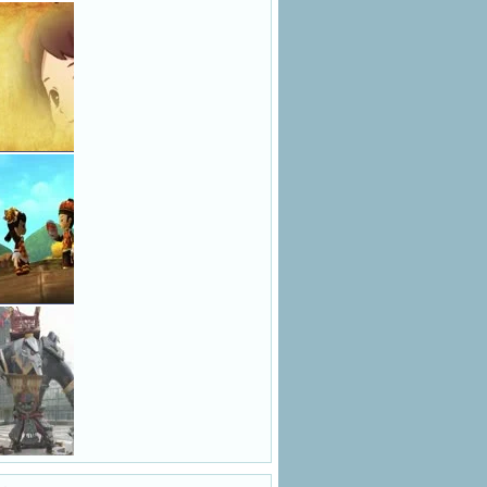
名主题曲 歌
屏召唤技新
3广告泄露
合
家2013新