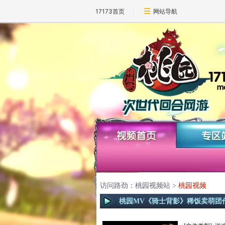
17173首页
网站导航
访问路劲：桃园视频站 >
桃园视频
桃园MV《骑士背影》稀饭卖萌团