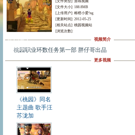
[文件类型]: 游戏视频
[文件大小]: 188.8MB
[上传用户]: 榕橙小爱!ng
[更新时间]: 2012-05-25
[相关站点]:
桃园视频站
[浏览次数]:
职业视频
视频简介
任务副本
桃园职业环数任务第一部 胖仔哥出品
剧情视频
更多视频
PK视频
帮会视频
游戏动画
视频播客
《桃园》同名
主题曲 歌手汪
制作交流
苏泷加
如何上传
上传视频