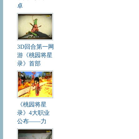
卓
3D回合第一网
游《桃园将星
录》首部
《桃园将星
录》4大职业
公布——力