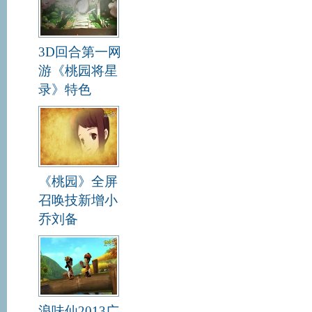
3D回合第一网
游《桃园将星
录》特色
《桃园》全屏
召唤技新增小
乔刘备
浪味仙2013广