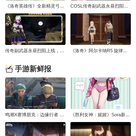
《洛奇英雄传》全新精灵弓箭手“露米艾尔”8月18日登场！
COSL传奇副武器永昼烈阳上线 大灾变终章决战打响
传奇副武器永昼烈阳上线，大灾变终章决战打响
《洛奇》阿尔卡纳R5 旋律操纵师&狂怒斗士强势登场！
手游新鲜报
鸣潮X赛博朋克：边缘行者 联动预告
《胜利女神：妮姬》Sora新服装介绍