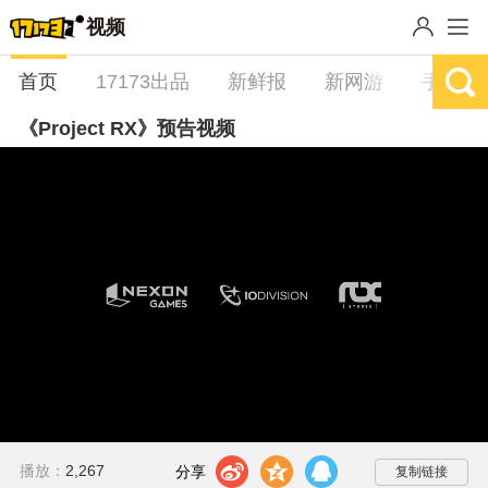
视频
首页
17173出品
新鲜报
新网游
手游
《Project RX》预告视频
加
载
/
完
取
毕
:
消
100.00%
静
音
t
z
q
播放：
2,267
分享到：