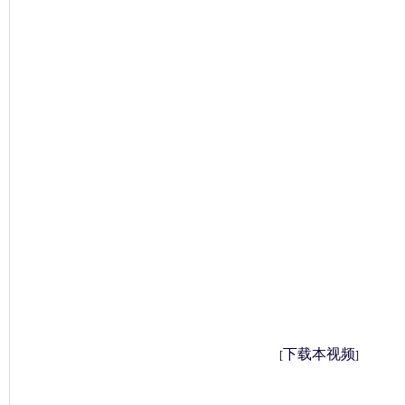
下载本视频
[
]