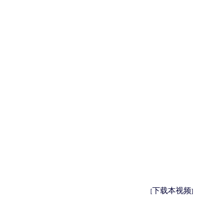
下载本视频
[
]