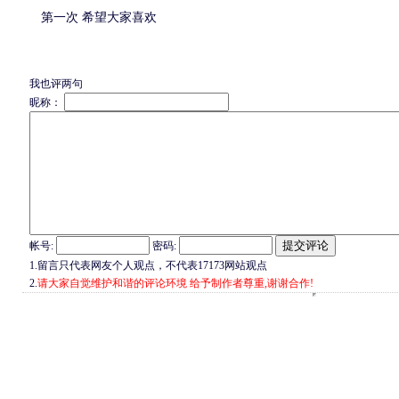
第一次 希望大家喜欢
我也评两句
昵称：
帐号:
密码:
1.留言只代表网友个人观点，不代表17173网站观点
2.
请大家自觉维护和谐的评论环境 给予制作者尊重,谢谢合作!