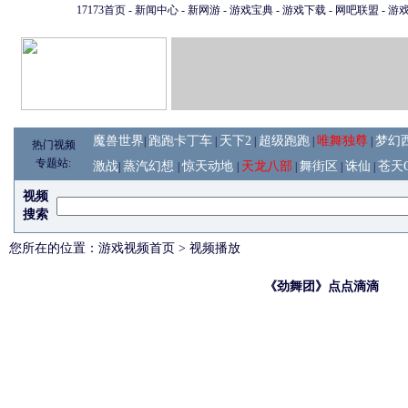
17173首页
-
新闻中心
-
新网游
-
游戏宝典
-
游戏下载
-
网吧联盟
-
游
魔兽世界
跑跑卡丁车
天下2
超级跑跑
唯舞独尊
梦幻
|
|
|
|
|
热门视频
专题站:
激战
蒸汽幻想
惊天动地
天龙八部
舞街区
诛仙
苍天
|
|
|
|
|
|
视频
搜索
您所在的位置：
游戏视频首页
> 视频播放
《劲舞团》点点滴滴