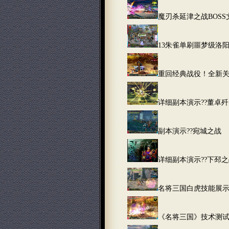
魔刃杀延津之战BOSS
13朱雀单刷噩梦级洛阳
重回经典战役！全新关
详细副本演示??董卓
副本演示??宛城之战
详细副本演示??下邳
名将三国白虎技能展
《名将三国》技术测