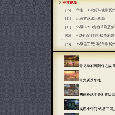
推荐视频
[15]
华南一35尐糽斗魂刷冀
[11]
玩家玄武试玩视频
[11]
55级0RMB贪狼单刷恶
[05]
+13变态狂战轻松单刷曹
[23]
35级霸王无消耗单刷冀
青龙单刷当阳桥之战 
青龙斩杀华雄
初体验武牢关困难级
实用小窍门?名将三国