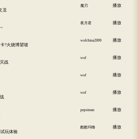
播放
魔刃
文丑
播放
夜月君
~
播放
wofchina2009
卡?火烧博望坡
播放
wof
歼灭战
播放
wof
播放
wof
之战
播放
pepsiman
示
播放
酷酷玛噜
试试玩体验