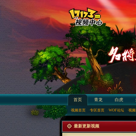
首页
青龙
白虎
·
视频首页
·
专区首页
·
WOF论坛
·
视频
最新更新视频