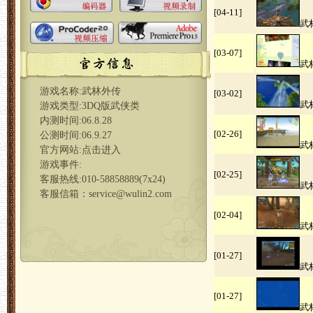
[04-11]
武
[03-07]
武
游戏名称:武林外传
[03-02]
武
游戏类型:3DQ版武侠类
内测时间:06.8.28
[02-26]
公测时间:06.9.27
武
官方网站:
点击进入
游戏事件:
[02-25]
客服热线:010-58858889(7x24)
武
客服信箱：
service@wulin2.com
[02-04]
武
[01-27]
武
[01-27]
武