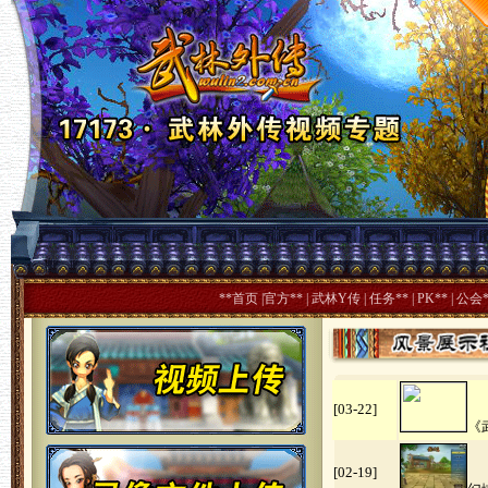
**首页
|
官方**
|
武林Y传
|
任务**
|
PK**
|
公会*
[03-22]
《
[02-19]