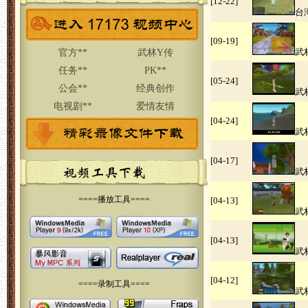
[12-22]
台
[09-19]
武
官方**
武林Y传
任务**
PK**
[05-24]
公会**
经典创作
武
电视剧**
爱情友情
[04-24]
武
[04-17]
武
====播放工具====
[04-13]
武
[04-13]
武
[04-12]
====录制工具====
武