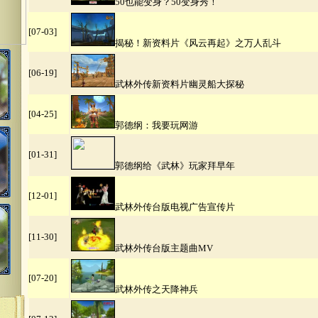
50也能变身？50变身秀！
[07-03]
揭秘！新资料片《风云再起》之万人乱斗
[06-19]
武林外传新资料片幽灵船大探秘
[04-25]
郭德纲：我要玩网游
[01-31]
郭德纲给《武林》玩家拜早年
[12-01]
武林外传台版电视广告宣传片
[11-30]
武林外传台版主题曲MV
[07-20]
武林外传之天降神兵