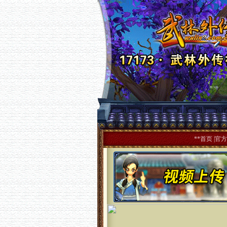
**首页
|
官方