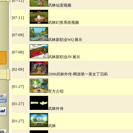
[07-12]
武林仙宠视频
[07-11]
武林幻形系统视频
[07-09]
武林新职业WQ 展示
[07-08]
武林新职业JN 展示
[02-09]
2006武林外传-网游第一美女丁贝莉
[01-27]
官方介绍
[01-27]
武林外传
[01-27]
武林