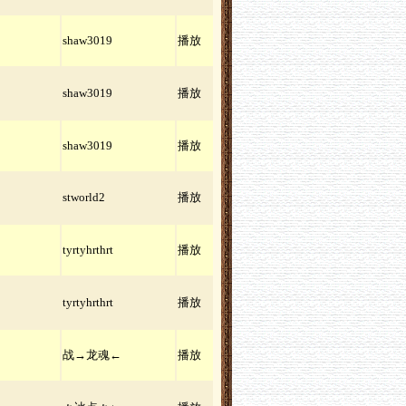
shaw3019
播放
shaw3019
播放
shaw3019
播放
stworld2
播放
tyrtyhrthrt
播放
tyrtyhrthrt
播放
战→龙魂←
播放