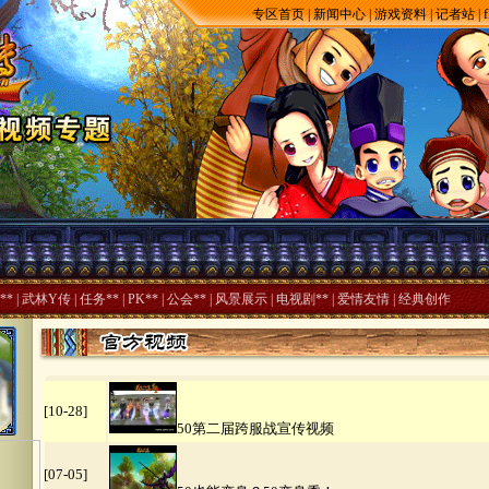
专区首页
|
新闻中心
|
游戏资料
|
记者站
|
**
|
武林Y传
|
任务**
|
PK**
|
公会**
|
风景展示
|
电视剧**
|
爱情友情
|
经典创作
[10-28]
50第二届跨服战宣传视频
[07-05]