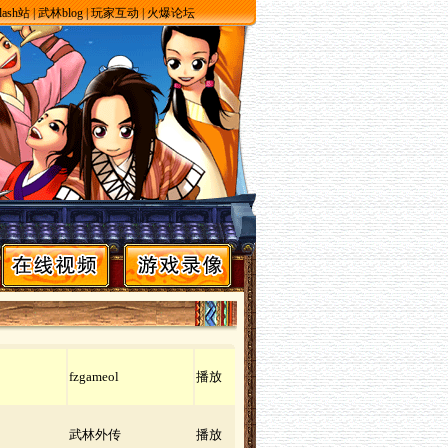
flash站
|
武林blog
|
玩家互动
|
火爆论坛
fzgameol
播放
武林外传
播放