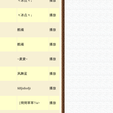
々冰点々↓
播放
々冰点々↓
播放
酷顽
播放
酷顽
播放
~麦麦~
播放
风舞蓝
播放
fdfjidiofji
播放
［簡簡單單?/a>
播放