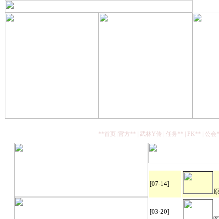
**首页
|
官方**
|
武林Y传
|
任务**
|
PK**
|
公会*
[07-14]
原
[03-20]