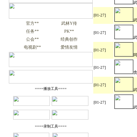
[01-27]
武
官方**
武林Y传
任务**
PK**
[01-27]
公会**
经典创作
电视剧**
爱情友情
[01-27]
[01-27]
[01-27]
====播放工具====
[01-27]
武
====录制工具====