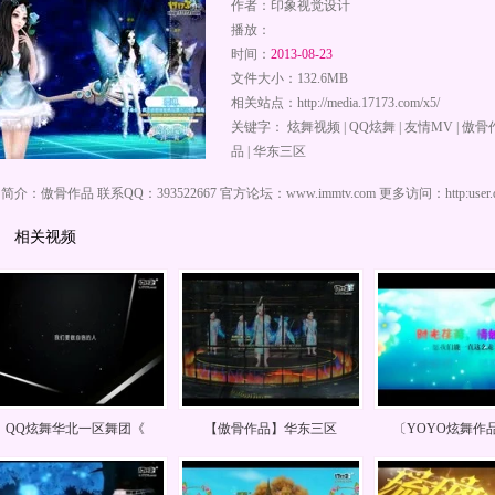
作者：印象视觉设计
播放：
时间：
2013-08-23
文件大小：132.6MB
相关站点：
http://media.17173.com/x5/
关键字：
炫舞视频
|
QQ炫舞
|
友情MV
|
傲骨
品
|
华东三区
简介：
傲骨作品 联系QQ：393522667 官方论坛：www.immtv.com 更多访问：http:user.qzon
相关视频
QQ炫舞华北一区舞团《
【傲骨作品】华东三区
〔YOYO炫舞作