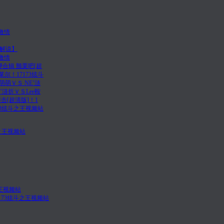
激情
解说】
激情
合辑 颤栗吧[超
尔！17173炫斗
萌ＶＳ NE’涟
涟折ＶＳLee鞍
击[超清版]！1
73炫斗之王视频站
之王视频站