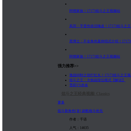
阿狸家族！17173炫斗之王视频站
风羽：手受伤依旧嗨皮！17173炫斗之
黑博士：不全角色最帅招式介绍！1717
阿狸家族！17173炫斗之王视频站
强力推荐>>
激战60秒之劲打红丸！17173炫斗之王
炫斗之王：大炮叔段位模式【解说】
雪莉VS赤炎
炫斗之王经典视频| Classics
更多
炫斗新角色[龙] 超酷格斗抢先
作者：千语
人气：14635