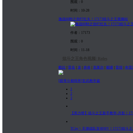
围观：0
时间：10-28
激战60秒之劲打红丸！17173炫斗之王视频站
作者：17173
围观：0
时间：11-18
炫斗之王角色视频| Roles
酷比
|
雷岳
|
龙
|
赤炎
|
克莱尔
|
紫瞳
|
雷煌
|
布雷
[跟哥斗都得死]玄武教学篇
1
2
3
【库力呀】炫斗之王新手教学-月影！171
TCity丶天渺战队宣传MV！17173炫斗