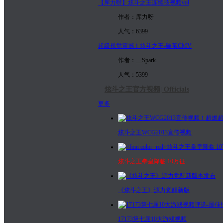
【库力呀】炫斗之王连续技视频vol
作者：库力呀
人气：6399
超级视觉震撼！炫斗之王-破茧CMV
作者：__Spark.
人气：5399
炫斗之王官方视频| Officials
更多
炫斗之王WCG2013宣传视频
炫斗之王拳皇降临 10万征
《炫斗之王》源力觉醒新版
17173第七届10大游戏视频