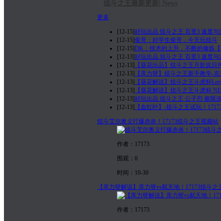
炫斗之王最新更新| News
更多
[12-15]
好玩出品 炫斗之王 百里3 速度与
[12-15]
俊哥：好学生俊哥，今天玩炫斗
[12-15]
DK：技术的上升，不断的修炼【
[12-13]
好玩出品 炫斗之王 百里3 速度与
[12-13]
【葵花出品】炫斗之王月影岚目押
[12-13]
【库力呀】炫斗之王新手教学-克莱
[12-13]
【葵花解说】炫斗之王斗虎杯Lee萌
[12-13]
【葵花解说】炫斗之王斗虎杯 NE’
[12-13]
好玩出品 炫斗之王 公子烈 极限连
[12-13]
【血红叶】-炫斗之王试玩！171
炫斗艾尔奥义打爆赤炎！17173炫斗之王视频站
作者：17173
围观：0
时间：10-30
【库力呀解说】库力呀vs弑天地！17173炫斗
作者：17173