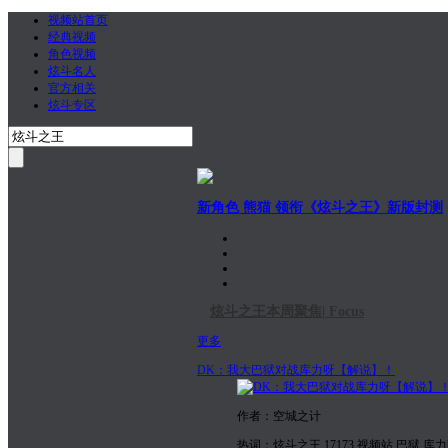
视频站首页
经典视频
角色视频
炫斗名人
官方相关
炫斗专区
新角色 熊猫 领衔《炫斗之王》新版封测
炫斗之王本周聚焦| Focus
更多
DK：我大巴狱对战库力呀【解说】！
作者：空城之计
热词：炫斗之王,17173,视频站,巴狱,库