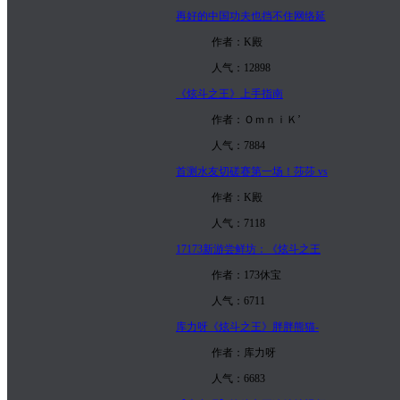
再好的中国功夫也挡不住网络延
作者：K殿
人气：12898
《炫斗之王》上手指南
作者：ＯｍｎｉＫ’
人气：7884
首测水友切磋赛第一场！莎莎 vs
作者：K殿
人气：7118
17173新游尝鲜坊：《炫斗之王
作者：173休宝
人气：6711
库力呀《炫斗之王》胖胖熊猫-
作者：库力呀
人气：6683