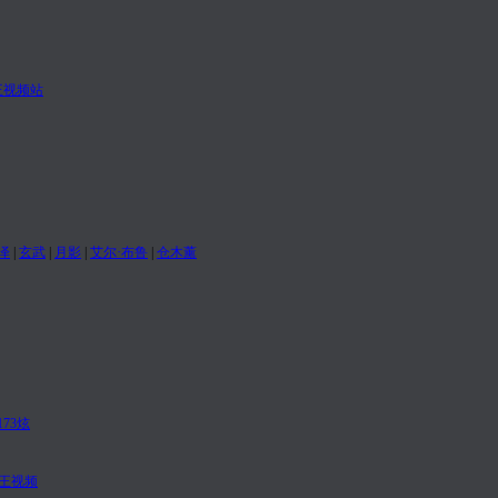
泽
|
玄武
|
月影
|
艾尔·布鲁
|
仓木薰
73炫
之王视频