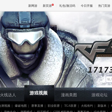
新网游
新页游
礼包/激活码
今日开服
热门页游
魔兽
天堂
王权与
游戏视频
火线达人
漫画美图
游戏论坛
枪测视频
|
爆破地图
|
赛事直播
|
职业联赛
|
TGA联赛
|
火线有约
|
新版本
|