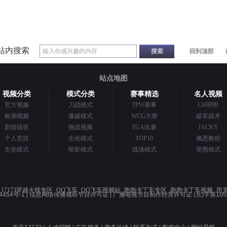
站内搜索
回到顶部
站点地图
视频分类
模式分类
赛事精选
名人视频
官方视频
刀战模式
TPW赛事
CH明明
枪测视频
爆破模式
WCG大赛
破军战术
剧情搞笑
挑战视频
TGA比赛
JACKY
个人竞技
生化模式
TOP10
佩恩教程
生化模式
暗影模式
战场模式
突围模式
17173穿越火线专区
QQ飞车
QQ飞车视频站
跑跑卡丁车专区
跑跑卡丁车视频
坦
4454号-1
|
信息网络传播视听节目许可证
|
广播电视节目制作经营许可证 (京)字第105