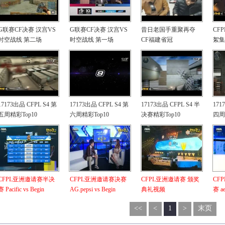
G联赛CF决赛 汉宫VS
G联赛CF决赛 汉宫VS
昔日老国手重聚再夺
CF
时空战线 第二场
时空战线 第一场
CF福建省冠
絮
17173出品 CFPL S4 第
17173出品 CFPL S4 第
17173出品 CFPL S4 半
171
五周精彩Top10
六周精彩Top10
决赛精彩Top10
四周
CFPL亚洲邀请赛半决
CFPL亚洲邀请赛决赛
CFPL亚洲邀请赛 颁奖
CF
赛 Pacific vs Begin
AG.pepsi vs Begin
典礼视频
赛 a
<<
<
1
>
末页