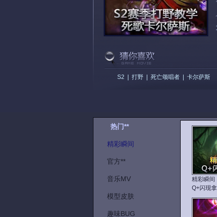
S2
|
打野
|
死亡颂唱者
|
卡尔萨斯
热门**
精彩瞬间
官方**
音乐MV
精彩瞬间
Q+闪现
模型皮肤
趣味BUG