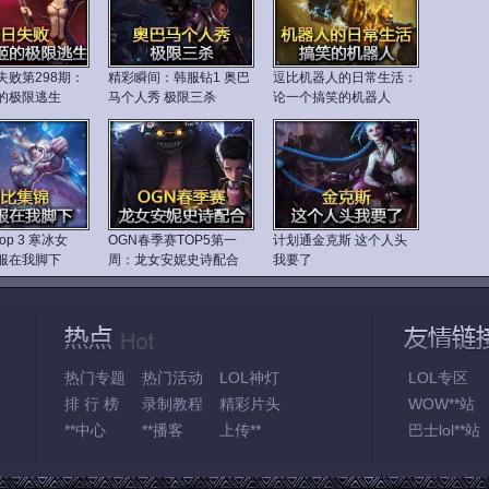
日失败第298期：
精彩瞬间：韩服钻1 奥巴
逗比机器人的日常生活：
的极限逃生
马个人秀 极限三杀
论一个搞笑的机器人
op 3 寒冰女
OGN春季赛TOP5第一
计划通金克斯 这个人头
服在我脚下
周：龙女安妮史诗配合
我要了
热门专题
热门活动
LOL神灯
LOL专区
排 行 榜
录制教程
精彩片头
WOW**站
**中心
**播客
上传**
巴士lol**站