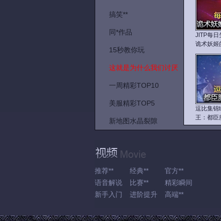
搞笑**
同*作品
JITP每
诡术妖姬
15秒教你玩
这就是为什么我们讨厌
一周精彩TOP10
美服精彩TOP5
逗比集锦t
王：都臣
新地图水晶裂隙
推荐**
经典**
官方**
语音解说
比赛**
精彩瞬间
新手入门
进阶提升
高端**