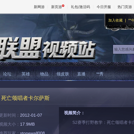
新网游
新页游
礼包/激活码
今日开服
热门页游
加入收藏
|
**
魔兽
天堂
王权与
论坛
英雄
物品
领皮肤
直播
**秀
：死亡颂唱者卡尔萨斯
视频简介：
更新时间：
2012-01-07
S2赛季打野教学：死亡颂唱者卡
视频大小：
17.9MB
推荐玩家：
stonewall008