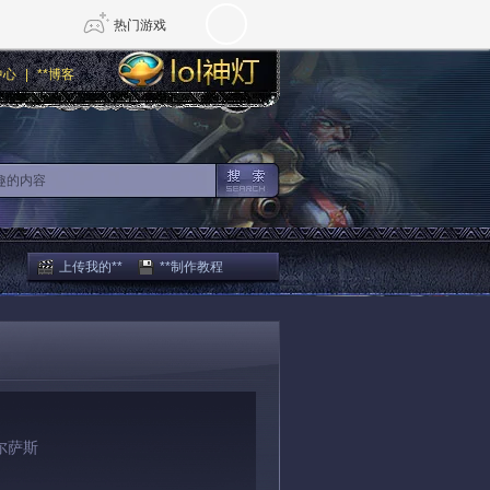
热门游戏
中心
|
**博客
DNF
传奇4
剑网3旗舰版
新天龙八部
自由
诛仙世界
新仙侠5
上传我的**
**制作教程
尔萨斯