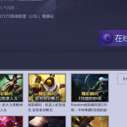
人气指数：
17173英雄联盟（LOL）视频站
圣
：奶大力果断神
精彩瞬间：机器人机智逃
Random精彩瞬间第220
拿人头
生 蓝爸爸你断后
期：卡特琳娜E技能的妙