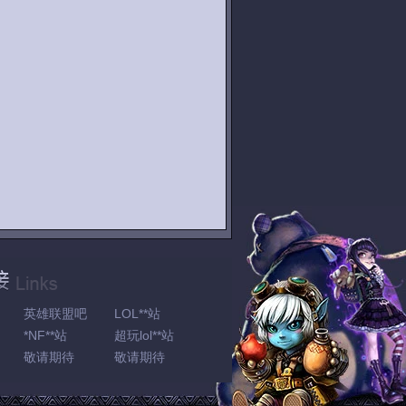
英雄联盟吧
LOL**站
*NF**站
超玩lol**站
敬请期待
敬请期待