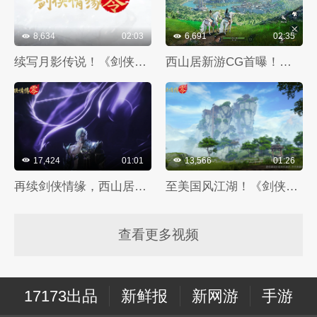
8,634
02:03
6,691
02:35
续写月影传说！《剑侠情缘·零》世界观PV首曝
西山居新游CG首曝！《剑侠情缘·零》5月29日正式公测
17,424
01:01
13,566
01:26
再续剑侠情缘，西山居经典武侠《剑侠情缘·零》首测开启
至美国风江湖！《剑侠情缘·零》3.5首测场景实录视频曝光
查看更多视频
17173出品
新鲜报
新网游
手游