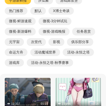
手游新鲜报
汐瓜酱
游戏姬攻堡
热门推荐
默认
X博士奇谈
微视-鲜游速观
微视-3分钟试玩
微视-新游爆料
微视-游戏晚报
任务悬赏
元宇宙
次世代
影视
俱乐部分享
命运方舟
活动魔域世界
活动-永恒之塔
游戏库
活动-永恒之塔-秋季赛事
12,337
01:23
23,296
00:14