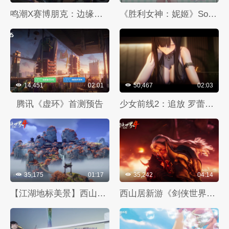
鸣潮X赛博朋克：边缘行者 联动预告
《胜利女神：妮姬》Sora新服装介绍
14,451
02:01
50,467
02:03
腾讯《虚环》首测预告
少女前线2：追放 罗蕾莱PV
35,175
01:17
35,242
04:14
【江湖地标美景】西山居《剑侠世界4：无限》无缝地图场景演示
西山居新游《剑侠世界4：无限》首曝演示视频：新一代经典武侠