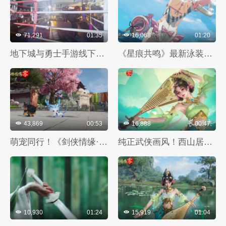
71,291
01:35
16,068
01:20
地下城与勇士手游线下游轮活动：坤拳井盖VSBOSS安图恩
《星痕共鸣》最新泳装pv，这个夏日篝火就差你了！
43,869
00:53
16,888
00:47
萌宠同行！《剑侠情缘·零》宠物系统视频曝光
纯正武侠画风！西山居《剑侠情缘·零》打造情义江湖美学
10,930
01:24
15,919
01:04