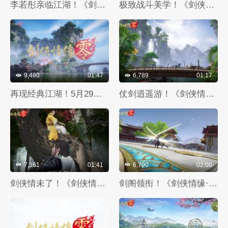
李若彤亲临江湖！《剑侠情缘·零》全平台公测开启
极致战斗美学！《剑侠情缘·零》五大门派演武PV首曝
9,480
01:47
6,789
01:17
再现经典江湖！5月29日见！
仗剑逍遥游！《剑侠情缘·零》休闲玩法视频曝光
7,361
01:41
6,700
02:00
剑侠情未了！《剑侠情缘·零》帮会兄弟情PV曝光
剑阁领衔！《剑侠情缘·零》公测五大门派实机PV曝光