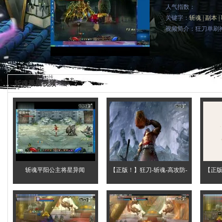
人气指数：
关键字：
斩魂
|
副本
|
视频简介：狂刀单刷
斩魂最新视频>>
斩魂平阳公主将星异闻
【正版！】狂刀-斩魂-高攻防-
【正版
刷图居中-后期较强-PK
动近