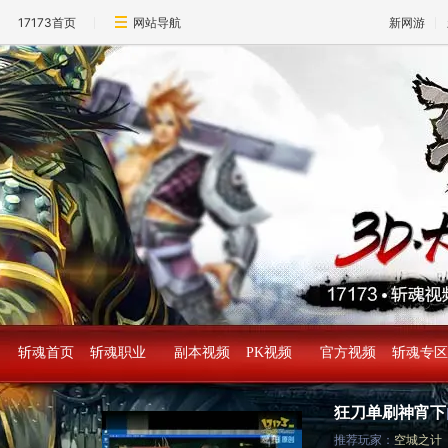
17173首页
网站导航
新网游
斩魂首页
斩魂职业
副本视频
PK视频
官方视频
斩魂专区
狂刀单刷神宵下
推荐玩家：
空城之计