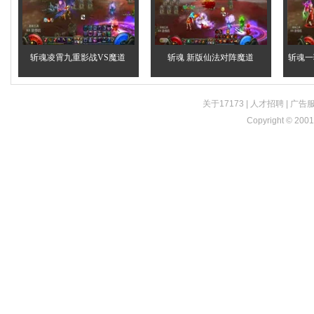
斩魂凌霄九重影战VS魔道
斩魂 新版仙法对阵魔道
斩魂一
关于17173
|
人才招聘
|
广告
Copyright © 2001-