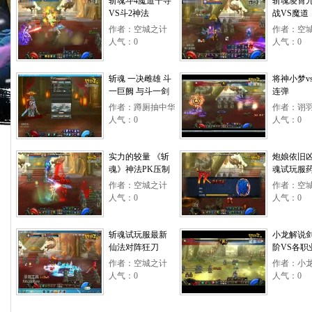
斩魂斗4魔道千寻
斩魂凌霄
VS斗2神法
战VS魔道
作者：空城之计
作者：空
人气：
0
人气：
0
斩魂 一决雌雄 斗
将神小梦v
一巨阙 与斗一剑
连弹
侠
作者：蹲厕抽中华
作者：诩
人气：
0
人气：
0
实力的较量 《斩
炮娘依旧凶
魂》神法PK压制
魂试玩服
技巧[超清版]
袭连招
作者：空城之计
作者：空
人气：
0
人气：
0
斩魂试玩服最新
小龙解说
仙法对阵狂刀
阶VS各职
期
作者：空城之计
作者：小
人气：
0
人气：
0