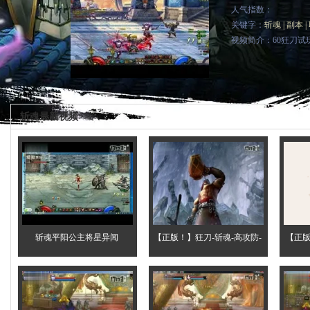
人气指数：
关键字：
斩魂
|
副本
|
视频简介：60狂刀试
斩魂最新视频>>
斩魂平阳公主将星异闻
【正版！】狂刀-斩魂-高攻防-
【正版
刷图居中-后期较强-PK
动近