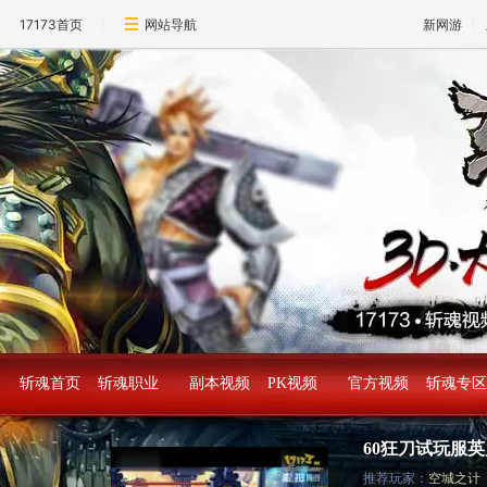
17173首页
网站导航
新网游
斩魂首页
斩魂职业
副本视频
PK视频
官方视频
斩魂专区
60狂刀试玩服
推荐玩家：
空城之计