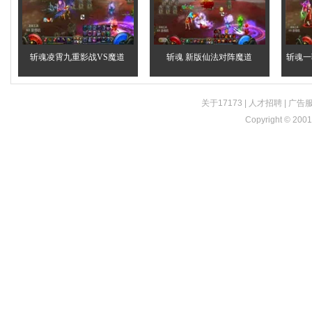
斩魂凌霄九重影战VS魔道
斩魂 新版仙法对阵魔道
斩魂一
关于17173
|
人才招聘
|
广告
Copyright © 2001-