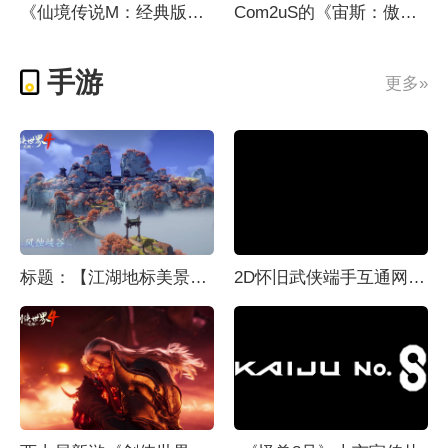
《仙境传说M：经典版》今日在韩国上线
Com2uS的《宙斯：傲慢之神》通过开发者视频（15日）解析“引向希腊神话的沉浸式设计”
手游
更多»
标题：【江湖地标美景】西山居《剑侠世界4：无限》无缝地图场景演示
2D怀旧武侠端手互通网游《逍遥江湖轻松版》首测宣传片