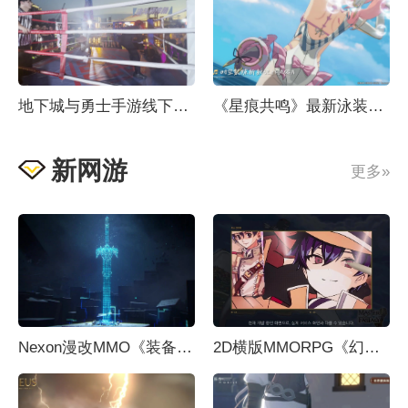
地下城与勇士手游线下游轮活动：坤拳井盖VSBOSS安图恩
《星痕共鸣》最新泳装pv，这个夏日篝火就差你了！
新网游
更多»
Nexon漫改MMO《装备仔：OVERGEARED》先导预告，2026年上线
2D横版MMORPG《幻想大师》首个制作视频今日发布