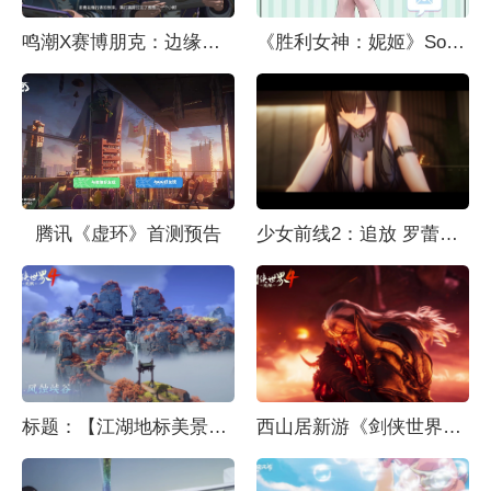
鸣潮X赛博朋克：边缘行者 联动预告
《胜利女神：妮姬》Sora新服装介绍
腾讯《虚环》首测预告
少女前线2：追放 罗蕾莱PV
标题：【江湖地标美景】西山居《剑侠世界4：无限》无缝地图场景演示
西山居新游《剑侠世界4：无限》首曝演示视频：新一代经典武侠