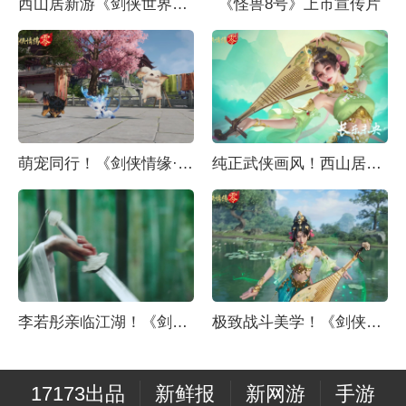
西山居新游《剑侠世界4：无限》首曝演示视频：新一代经典武侠
《怪兽8号》上市宣传片
萌宠同行！《剑侠情缘·零》宠物系统视频曝光
纯正武侠画风！西山居《剑侠情缘·零》打造情义江湖美学
李若彤亲临江湖！《剑侠情缘·零》全平台公测开启
极致战斗美学！《剑侠情缘·零》五大门派演武PV首曝
17173出品
新鲜报
新网游
手游