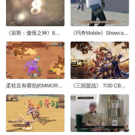
《宙斯：傲慢之神》8月7日举办线上展示会，发布日期届时公开
《玛奇Mobile》Showcase
柔软且有嚼劲的MMORPG，《史莱姆世界》游戏预告片
《三国盟战》 7/30 CBT正式开放