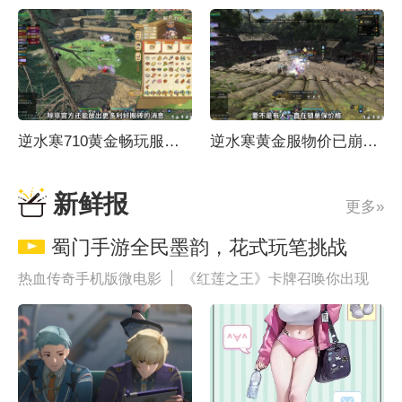
逆水寒710黄金畅玩服到底能不能赚钱？
逆水寒黄金服物价已崩人气衰减？7月新服或将扭转
新鲜报
更多»
蜀门手游全民墨韵，花式玩笔挑战
热血传奇手机版微电影
《红莲之王》卡牌召唤你出现