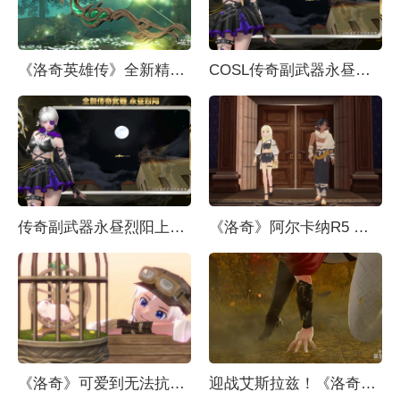
《洛奇英雄传》全新精灵弓箭手“露米艾尔”8月18日登场！
COSL传奇副武器永昼烈阳上线 大灾变终章决战打响
传奇副武器永昼烈阳上线，大灾变终章决战打响
《洛奇》阿尔卡纳R5 旋律操纵师&狂怒斗士强势登场！
《洛奇》可爱到无法抗拒 咚咚鼠宠物软萌来袭！
迎战艾斯拉兹！《洛奇英雄传》全新篇章7月21日开启！