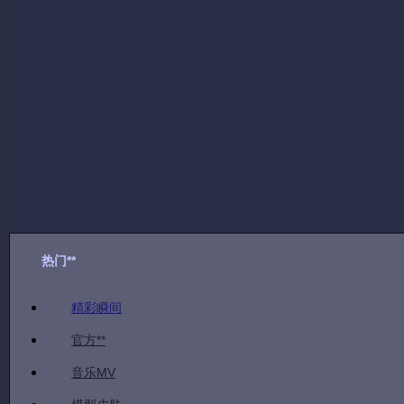
台服
|
玩家
|
叉滴
|
水晶之痕
|
小技巧
视频简介：
台服玩家叉滴：水晶之痕小技巧
热门**
精彩瞬间
官方**
音乐MV