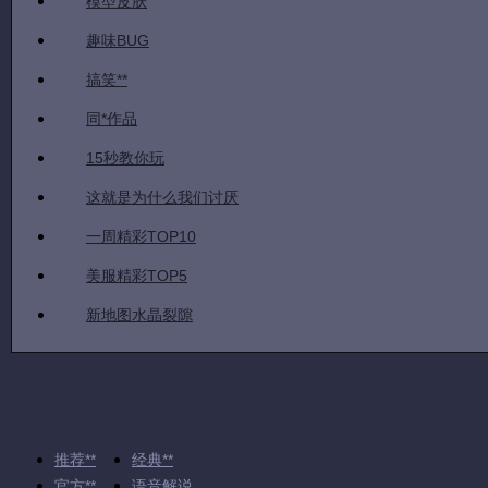
模型皮肤
趣味BUG
搞笑**
同*作品
15秒教你玩
这就是为什么我们讨厌
一周精彩TOP10
美服精彩TOP5
新地图水晶裂隙
推荐**
经典**
官方**
语音解说