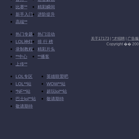
比赛**
精彩瞬间
新手入门
进阶提升
高端**
热门专题
热门活动
关于17173
|
*才招聘
|
广告服
LOL神灯
排 行 榜
Copyright �� 2001-
录制教程
精彩片头
**中心
**播客
上传**
LOL专区
英雄联盟吧
LOL**站
WOW**站
*NF**站
超玩lol**站
巴士lol**站
敬请期待
敬请期待