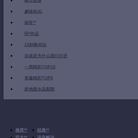
模型皮肤
趣味BUG
搞笑**
同*作品
15秒教你玩
这就是为什么我们讨厌
一周精彩TOP10
美服精彩TOP5
新地图水晶裂隙
推荐**
经典**
官方**
语音解说