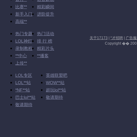
比赛**
精彩瞬间
新手入门
进阶提升
高端**
热门专题
热门活动
关于17173
|
*才招聘
|
广告服
LOL神灯
排 行 榜
Copyright �� 2001-
录制教程
精彩片头
**中心
**播客
上传**
LOL专区
英雄联盟吧
LOL**站
WOW**站
*NF**站
超玩lol**站
巴士lol**站
敬请期待
敬请期待