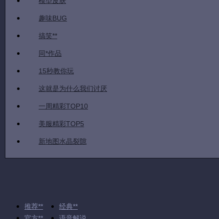
模型皮肤
趣味BUG
搞笑**
同*作品
15秒教你玩
这就是为什么我们讨厌
一周精彩TOP10
美服精彩TOP5
新地图水晶裂隙
推荐**
经典**
官方**
语音解说