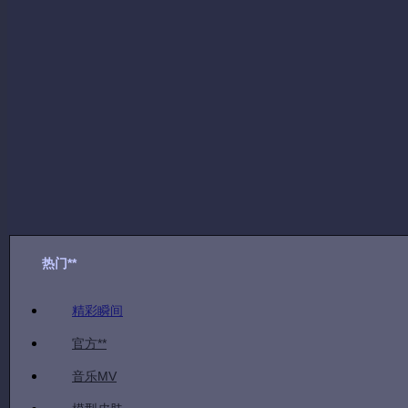
台服
|
皮肤
|
联盟王者
|
德玛西亚皇子
视频简介：
台服的新限量皮肤。
热门**
精彩瞬间
官方**
音乐MV