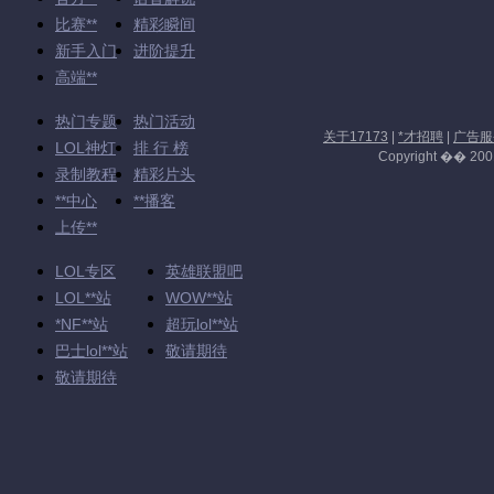
比赛**
精彩瞬间
新手入门
进阶提升
高端**
热门专题
热门活动
关于17173
|
*才招聘
|
广告服
LOL神灯
排 行 榜
Copyright �� 2001-
录制教程
精彩片头
**中心
**播客
上传**
LOL专区
英雄联盟吧
LOL**站
WOW**站
*NF**站
超玩lol**站
巴士lol**站
敬请期待
敬请期待