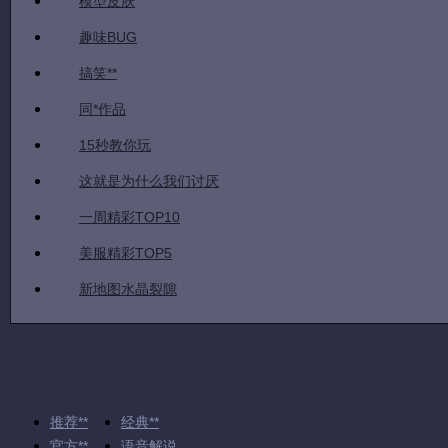
模型皮肤
趣味BUG
搞笑**
同*作品
15秒教你玩
这就是为什么我们讨厌
一周精彩TOP10
美服精彩TOP5
新地图水晶裂隙
推荐**
经典**
官方**
语音解说