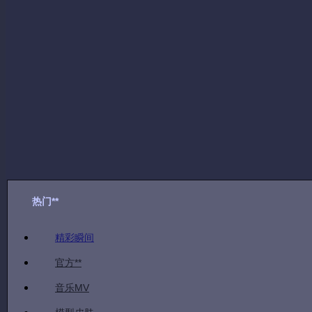
船长
|
海洋之灾
|
普朗克
|
皮肤
视频简介：
船长新皮肤《敢死队》 开枪特效霸气如虹
热门**
精彩瞬间
官方**
音乐MV