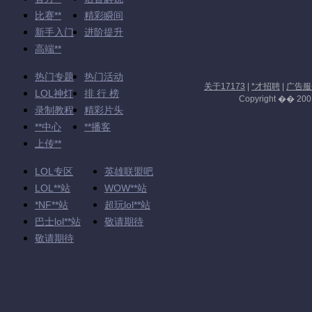
比赛**
精彩瞬间
新手入门
进阶提升
高端**
热门专题
热门活动
关于17173
|
*才招聘
|
广告服
LOL神灯
排 行 榜
Copyright �� 2001-
录制教程
精彩片头
**中心
**播客
上传**
LOL专区
英雄联盟吧
LOL**站
WOW**站
*NF**站
超玩lol**站
巴士lol**站
敬请期待
敬请期待