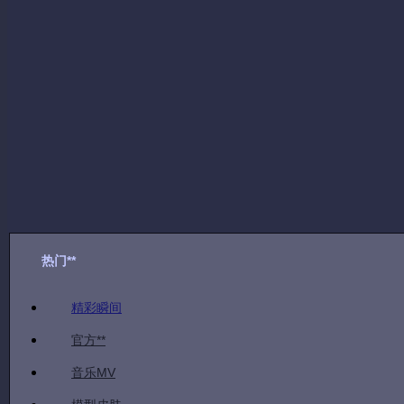
新英雄
|
辛德拉
|
原画
视频简介：
新英雄黑暗领主辛德拉原画预览：御姐霸气外漏
热门**
精彩瞬间
官方**
音乐MV