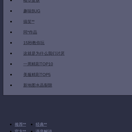
模型皮肤
趣味BUG
搞笑**
同*作品
15秒教你玩
这就是为什么我们讨厌
一周精彩TOP10
美服精彩TOP5
新地图水晶裂隙
推荐**
经典**
官方**
语音解说