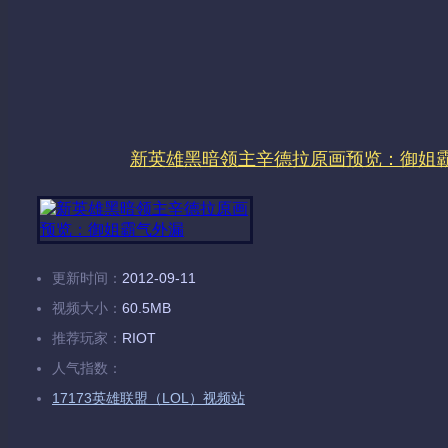
新英雄黑暗领主辛德拉原画预览：御姐
更新时间：
2012-09-11
视频大小：
60.5MB
推荐玩家：
RIOT
人气指数：
17173英雄联盟（LOL）视频站