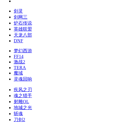
剑灵
剑网三
炉石传说
英雄联盟
天龙八部
DNF
梦幻西游
FF14
激战2
TERA
魔域
灵魂回响
疾风之刃
魂之猎手
射雕OL
地城之光
斩魂
刀剑2