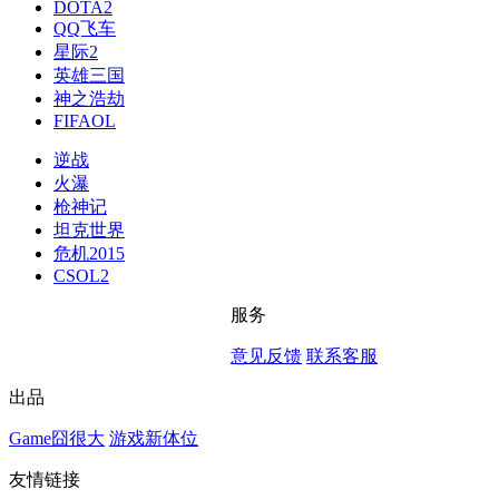
DOTA2
QQ飞车
星际2
英雄三国
神之浩劫
FIFAOL
逆战
火瀑
枪神记
坦克世界
危机2015
CSOL2
服务
意见反馈
联系客服
出品
Game囧很大
游戏新体位
友情链接