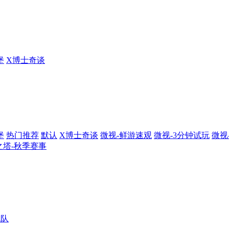
堡
X博士奇谈
堡
热门推荐
默认
X博士奇谈
微视-鲜游速观
微视-3分钟试玩
微视
之塔-秋季赛事
战队