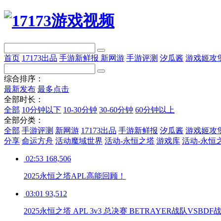
首页
17173出品
手游新鲜报
新网游
手游评测
汐瓜酱
游戏姬攻
综合排序：
最新发布
最多点击
全部时长：
全部
10分钟以下
10-30分钟
30-60分钟
60分钟以上
全部分类：
全部
手游评测
新网游
17173出品
手游新鲜报
汐瓜酱
游戏姬攻
分享
命运方舟
活动魔域世界
活动-永恒之塔
游戏库
活动-永恒
02:53
168,506
2025永恒之塔APL高能回顾！
03:01
93,512
2025永恒之塔 APL 3v3 总决赛 BETRAYER战队VSBDF