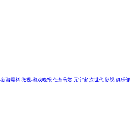
-新游爆料
微视-游戏晚报
任务悬赏
元宇宙
次世代
影视
俱乐部