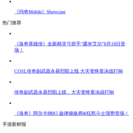
《玛奇Mobile》Showcase
热门推荐
《洛奇英雄传》全新精灵弓箭手“露米艾尔”8月18日登
场！
COSL传奇副武器永昼烈阳上线 大灾变终章决战打响
传奇副武器永昼烈阳上线，大灾变终章决战打响
《洛奇》阿尔卡纳R5 旋律操纵师&狂怒斗士强势登场！
手游新鲜报