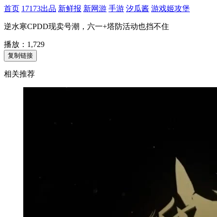
首页
17173出品
新鲜报
新网游
手游
汐瓜酱
游戏姬攻堡
逆水寒CPDD现卖号潮，六一+塔防活动也挡不住
播放：
1,729
相关推荐