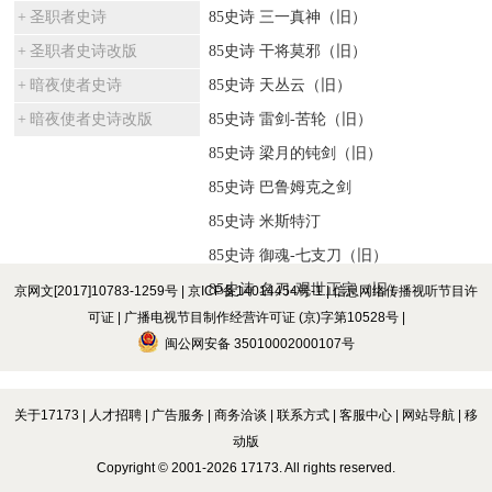
圣职者史诗
85史诗 三一真神（旧）
圣职者史诗改版
85史诗 干将莫邪（旧）
暗夜使者史诗
85史诗 天丛云（旧）
暗夜使者史诗改版
85史诗 雷剑-苦轮（旧）
85史诗 梁月的钝剑（旧）
85史诗 巴鲁姆克之剑
85史诗 米斯特汀
85史诗 御魂-七支刀（旧）
85史诗 名刀-观世正宗（旧）
京网文[2017]10783-1259号
|
京ICP备14014454号-1
|
信息网络传播视听节目许
可证
|
广播电视节目制作经营许可证 (京)字第10528号
|
闽公网安备 35010002000107号
关于17173
|
人才招聘
|
广告服务
|
商务洽谈
|
联系方式
|
客服中心
|
网站导航
|
移
动版
Copyright © 2001-2026 17173. All rights reserved.