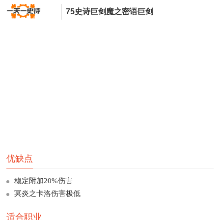
75史诗巨剑魔之密语巨剑
优缺点
稳定附加20%伤害
冥炎之卡洛伤害极低
适合职业