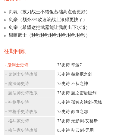
剑魂（拔刀战士不错但基础高点会更好）
剑豪（额外3%攻速滚战士滚得更快了）
剑宗（希望这把武器能让我爬出下水道）
黑暗武士（秒秒秒秒秒秒秒秒秒秒秒秒）
往期回顾
鬼剑士史诗
75史诗 幸运7
鬼剑士史诗改版
75史诗 赫格尼之剑
魔法师史诗
75史诗 不从之神
魔法师史诗改版
75史诗 魔之密语巨剑
神枪手史诗
75史诗 孤独玄铁剑-无锋
神枪手史诗改版
75史诗 歃血之怨
格斗家史诗
75史诗 无影剑-艾格斯
格斗家史诗改版
85史诗 别云剑-无用