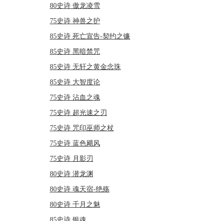
80史诗 傲龙凌雪
75史诗 神兽之护
85史诗 死亡宣告-契约之镰
85史诗 黑暗禁咒
85史诗 无轩之黄金念珠
85史诗 大智度论
75史诗 沾血之魂
75史诗 超光速之刃
75史诗 咒印巫师之杖
75史诗 蓝色飓风
75史诗 月影刃
80史诗 潜龙渊
80史诗 魂天宿-绝殇
80史诗 千月之魅
85史诗 银魂