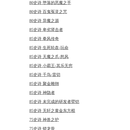
80史诗 堕落的恶魔之手
80史诗 百鬼冤灵之咒
80史诗 异魔之源
85史诗 卑劣肾击者
85史诗 拳风传奇
85史诗 生死轮盘-玩命
85史诗 天魔之爪-怒风
85史诗 小霸王-其乐无穷
85史诗 千鸟-雷切
85史诗 聚金雕翎
85史诗 神隐者
85史诗 未完成的研发者臂铠
85史诗 无轩之黄金东方棍
75史诗 神兽之护
75史诗 锁龙骨