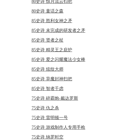
80史诗 惊月流云扫把
80史诗 童话之森
85史诗 胜利女神之矛
85史诗 未完成的研发者之矛
85史诗 贤者之杖
85史诗 精灵王之庇护
85史诗 爱之闪耀魔法少女棒
85史诗 炫纹大师
85史诗 异魔封神扫把
85史诗 智者千虑
75史诗 碎霸炮-戴达罗斯
75史诗 仇之杀
75史诗 雷明顿一号
75史诗 游戏制作人专用手枪
75史诗 纳罗时空