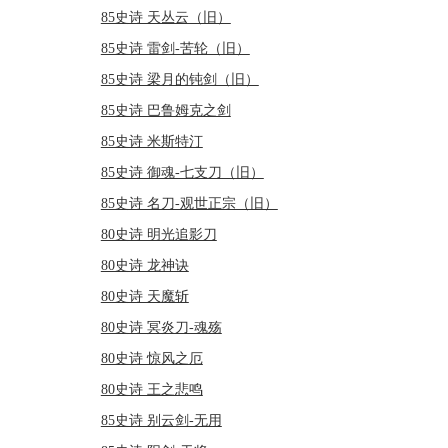
85史诗 天丛云（旧）
85史诗 雷剑-苦轮（旧）
85史诗 梁月的钝剑（旧）
85史诗 巴鲁姆克之剑
85史诗 米斯特汀
85史诗 御魂-七支刀（旧）
85史诗 名刀-观世正宗（旧）
80史诗 明光追影刀
80史诗 龙神诀
80史诗 天魔斩
80史诗 冥炎刀-魂殇
80史诗 惊风之厄
80史诗 王之悲鸣
85史诗 别云剑-无用