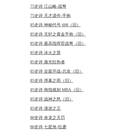
75史诗 江山略-战弩
75史诗 天才遗作-手炮
85史诗 神秘代号 608（旧）
85史诗 无轩之黄金手炮（旧）
85史诗 最高指挥官战弩（旧）
85史诗 冰火之莲
85史诗 激光狂热者
85史诗 全面开战-总攻（旧）
85史诗 弹幕之雨（旧）
85史诗 拇指规则 MBA（旧）
85史诗 战神之怒（旧）
85史诗 漫游之王
80史诗 炎龙之天罚
80史诗 七星煞-狂袭