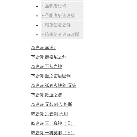
圣职者史诗
圣职者史诗改版
暗夜使者史诗
暗夜使者史诗改版
75史诗 幸运7
75史诗 赫格尼之剑
75史诗 不从之神
75史诗 魔之密语巨剑
75史诗 孤独玄铁剑-无锋
75史诗 歃血之怨
75史诗 无影剑-艾格斯
85史诗 别云剑-无用
85史诗 三一真神（旧）
85史诗 干将莫邪（旧）