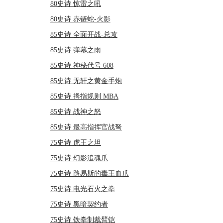
80史诗 惊雷之吼
80史诗 赤链蛇-火影
85史诗 全面开战-总攻
85史诗 弹幕之雨
85史诗 神秘代号 608
85史诗 无轩之黄金手炮
85史诗 拇指规则 MBA
85史诗 战神之怒
85史诗 最高指挥官战弩
75史诗 虎王之坦
75史诗 幻影追魂爪
75史诗 路易斯的毒王血爪
75史诗 电光石火之拳
75史诗 黑暗契约者
75史诗 铁拳制裁臂铠