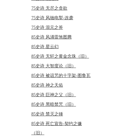
75史诗 无尽之贪欲
75史诗 风驰电掣-连袭
75史诗 混元之斧
85史诗 风涌雷煞图腾
85史诗 星云幻
85史诗 无轩之黄金念珠（旧）
85史诗 大智度论（旧）
85史诗 被诅咒的十字架-图鲁瓦
85史诗 神之天佑
85史诗 巨神之父（旧）
85史诗 黑暗禁咒（旧）
85史诗 禁灭之锤
85史诗 死亡宣告-契约之镰
（旧）