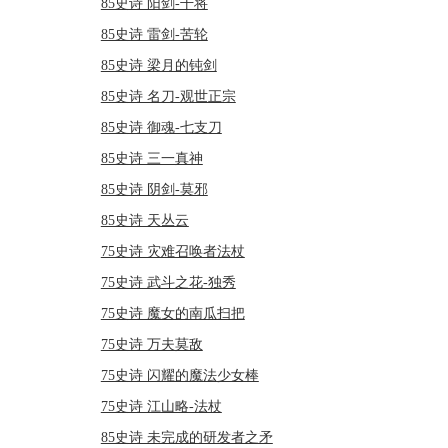
85史诗 阳剑-干将
85史诗 雷剑-苦轮
85史诗 梁月的钝剑
85史诗 名刀-观世正宗
85史诗 御魂-七支刀
85史诗 三一真神
85史诗 阴剑-莫邪
85史诗 天丛云
75史诗 灾难召唤者法杖
75史诗 武斗之花-独秀
75史诗 魔女的南瓜扫把
75史诗 万夫莫敌
75史诗 闪耀的魔法少女棒
75史诗 江山略-法杖
85史诗 未完成的研发者之矛